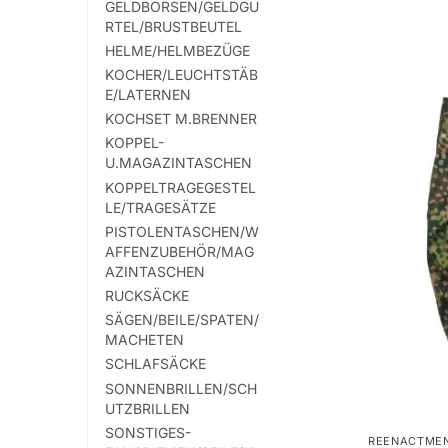
GELDBÖRSEN/GELDGÜ
weist
RTEL/BRUSTBEUTEL
mehrere
HELME/HELMBEZÜGE
Varianten
KOCHER/LEUCHTSTÄB
auf.
E/LATERNEN
Die
KOCHSET M.BRENNER
Optionen
KOPPEL-
können
U.MAGAZINTASCHEN
auf
KOPPELTRAGEGESTEL
LE/TRAGESÄTZE
der
PISTOLENTASCHEN/W
Produktsei
AFFENZUBEHÖR/MAG
gewählt
AZINTASCHEN
werden
RUCKSÄCKE
SÄGEN/BEILE/SPATEN/
MACHETEN
SCHLAFSÄCKE
SONNENBRILLEN/SCH
UTZBRILLEN
SONSTIGES-
REENACTME