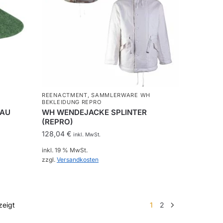
REENACTMENT
,
SAMMLERWARE WH
BEKLEIDUNG REPRO
RAU
WH WENDEJACKE SPLINTER
(REPRO)
128,04
€
inkl. MwSt.
inkl. 19 % MwSt.
zzgl.
Versandkosten
Nach
zeigt
1
2
Beliebtheit