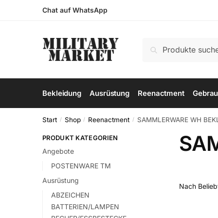
Skip
Skip
Chat auf WhatsApp
to
to
navigation
content
Suchen
Suchen
nach:
Bekleidung
Ausrüstung
Reenactment
Gebrau
Start
Shop
Reenactment
SAMMLERWARE WH BEK
/
/
/
SAM
PRODUKT KATEGORIEN
Angebote
POSTENWARE TM
Ausrüstung
ABZEICHEN
BATTERIEN/LAMPEN