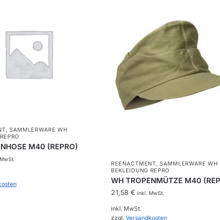
NT
,
SAMMLERWARE WH
 REPRO
NHOSE M40 (REPRO)
 MwSt.
REENACTMENT
,
SAMMLERWARE WH
BEKLEIDUNG REPRO
WH TROPENMÜTZE M40 (REP
kosten
21,58
€
inkl. MwSt.
inkl. MwSt.
zzgl.
Versandkosten