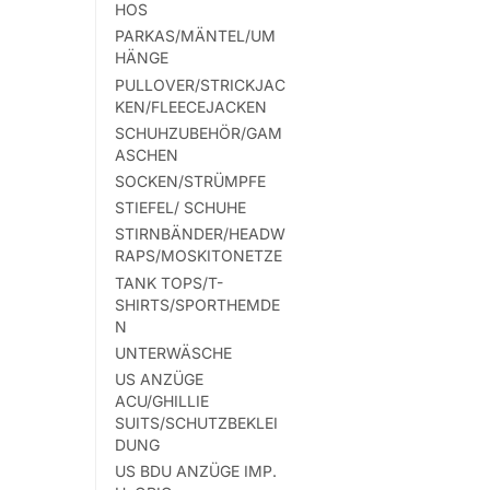
Varianten
HOS
auf.
PARKAS/MÄNTEL/UM
HÄNGE
Die
PULLOVER/STRICKJAC
Optionen
KEN/FLEECEJACKEN
können
SCHUHZUBEHÖR/GAM
auf
ASCHEN
der
SOCKEN/STRÜMPFE
Produktsei
STIEFEL/ SCHUHE
gewählt
STIRNBÄNDER/HEADW
werden
RAPS/MOSKITONETZE
TANK TOPS/T-
SHIRTS/SPORTHEMDE
N
UNTERWÄSCHE
US ANZÜGE
ACU/GHILLIE
SUITS/SCHUTZBEKLEI
DUNG
US BDU ANZÜGE IMP.