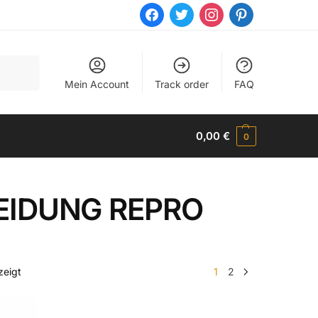
facebook
twitter
instagram
pinterest
Mein Account
Track order
FAQ
0,00
€
0
IDUNG REPRO
Nach
zeigt
1
2
Beliebtheit
sortiert