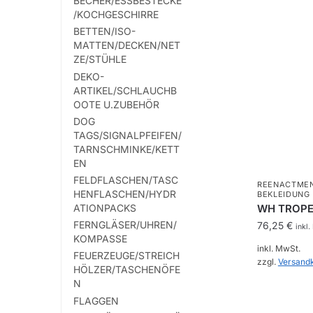
BECHER/ESSBESTECKE
/KOCHGESCHIRRE
BETTEN/ISO-
MATTEN/DECKEN/NET
ZE/STÜHLE
DEKO-
ARTIKEL/SCHLAUCHB
OOTE U.ZUBEHÖR
DOG
TAGS/SIGNALPFEIFEN/
TARNSCHMINKE/KETT
EN
FELDFLASCHEN/TASC
REENACTME
HENFLASCHEN/HYDR
BEKLEIDUNG
ATIONPACKS
WH TROPE
FERNGLÄSER/UHREN/
76,25
€
inkl.
KOMPASSE
inkl. MwSt.
FEUERZEUGE/STREICH
zzgl.
Versand
HÖLZER/TASCHENÖFE
N
Dieses
FLAGGEN
Produkt