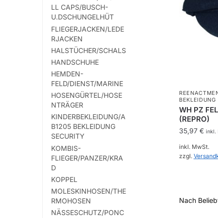
LL CAPS/BUSCH-
auf
U.DSCHUNGELHÜT
der
FLIEGERJACKEN/LEDE
Produktsei
RJACKEN
gewählt
HALSTÜCHER/SCHALS
werden
HANDSCHUHE
HEMDEN-
FELD/DIENST/MARINE
REENACTME
HOSENGÜRTEL/HOSE
BEKLEIDUNG
NTRÄGER
WH PZ FE
KINDERBEKLEIDUNG/A
(REPRO)
B1205 BEKLEIDUNG
35,97
€
inkl.
SECURITY
inkl. MwSt.
KOMBIS-
zzgl.
Versand
FLIEGER/PANZER/KRA
D
Dieses
KOPPEL
Produkt
MOLESKINHOSEN/THE
weist
RMOHOSEN
mehrere
NÄSSESCHUTZ/PONC