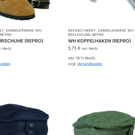
gewählt
werden
NT
,
SAMMLERWARE WH
REENACTMENT
,
SAMMLERWARE WH
 REPRO
BEKLEIDUNG REPRO
RSCHUHE (REPRO)
WH KOPPELHAKEN (REPRO)
5,75
€
l. MwSt.
inkl. MwSt.
inkl. 19 % MwSt.
kosten
zzgl.
Versandkosten