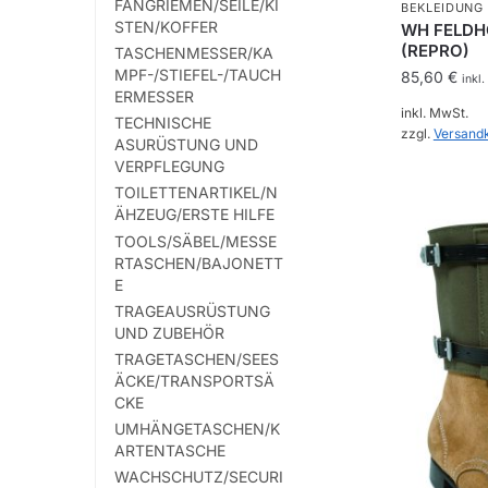
FANGRIEMEN/SEILE/KI
BEKLEIDUNG
STEN/KOFFER
WH FELDH
(REPRO)
TASCHENMESSER/KA
MPF-/STIEFEL-/TAUCH
85,60
€
inkl
ERMESSER
inkl. MwSt.
TECHNISCHE
zzgl.
Versand
ASURÜSTUNG UND
VERPFLEGUNG
Dieses
TOILETTENARTIKEL/N
Produkt
ÄHZEUG/ERSTE HILFE
weist
TOOLS/SÄBEL/MESSE
mehrere
RTASCHEN/BAJONETT
Varianten
E
auf.
TRAGEAUSRÜSTUNG
UND ZUBEHÖR
Die
TRAGETASCHEN/SEES
Optionen
ÄCKE/TRANSPORTSÄ
können
CKE
auf
UMHÄNGETASCHEN/K
der
ARTENTASCHE
Produktsei
WACHSCHUTZ/SECURI