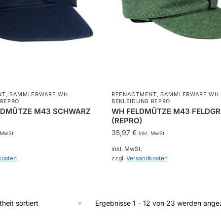
te
NT
,
SAMMLERWARE WH
REENACTMENT
,
SAMMLERWARE WH
 REPRO
BEKLEIDUNG REPRO
LDMÜTZE M43 SCHWARZ
WH FELDMÜTZE M43 FELDG
(REPRO)
35,97
€
 MwSt.
inkl. MwSt.
inkl. MwSt.
kosten
zzgl.
Versandkosten
Dieses
Produkt
weist
Ergebnisse 1 – 12 von 23 werden ange
mehrere