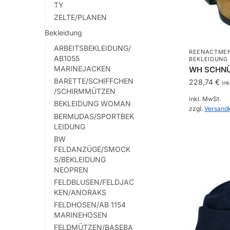
gewählt
TY
werden
ZELTE/PLANEN
Bekleidung
ARBEITSBEKLEIDUNG/
REENACTME
AB1055
BEKLEIDUNG
MARINEJACKEN
WH SCHNÜ
BARETTE/SCHIFFCHEN
228,74
€
ink
/SCHIRMMÜTZEN
inkl. MwSt.
BEKLEIDUNG WOMAN
zzgl.
Versand
BERMUDAS/SPORTBEK
Dieses
LEIDUNG
BW
Produkt
FELDANZÜGE/SMOCK
weist
S/BEKLEIDUNG
mehrere
NEOPREN
Varianten
FELDBLUSEN/FELDJAC
auf.
KEN/ANORAKS
Die
FELDHOSEN/AB 1154
MARINEHOSEN
Optionen
FELDMÜTZEN/BASEBA
können