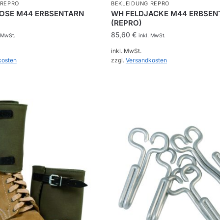
 REPRO
BEKLEIDUNG REPRO
OSE M44 ERBSENTARN
WH FELDJACKE M44 ERBSEN
(REPRO)
85,60
€
. MwSt.
inkl. MwSt.
inkl. MwSt.
kosten
zzgl.
Versandkosten
Dieses
Produkt
weist
mehrere
Varianten
auf.
Die
Optionen
können
auf
der
te
Produktseite