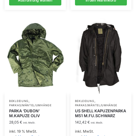
Ausführung wählen
In den Warenkorb
Optionen
können
auf
der
Produktseite
gewählt
werden
,
,
Dieses
BEKLEIDUNG
BEKLEIDUNG
PARKAS/MÄNTEL/UMHÄNGE
PARKAS/MÄNTEL/UMHÄNGE
Produkt
PARKA ‘DUBON’
US SHELL KAPUZENPARKA
M.KAPUZE OLIV
M51 M.FU.SCHWARZ
weist
28,05
€
142,42
€
mehrere
inkl. MwSt.
inkl. MwSt.
Varianten
inkl. 19 % MwSt.
inkl. MwSt.