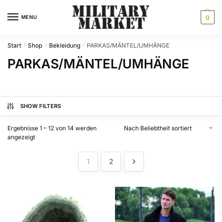
Skip
Skip
to
to
MENU
0
navigation
content
Start
Shop
Bekleidung
PARKAS/MÄNTEL/UMHÄNGE
/
/
/
PARKAS/MÄNTEL/UMHÄNGE
SHOW FILTERS
Ergebnisse 1 – 12 von 14 werden
Nach
angezeigt
Beliebtheit
sortiert
1
2