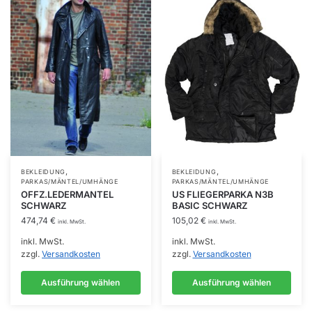
Produktseite
gewählt
werden
,
,
Dieses
Dieses
BEKLEIDUNG
BEKLEIDUNG
PARKAS/MÄNTEL/UMHÄNGE
PARKAS/MÄNTEL/UMHÄNGE
Produkt
Produkt
OFFZ.LEDERMANTEL
US FLIEGERPARKA N3B
SCHWARZ
BASIC SCHWARZ
weist
weist
474,74
€
105,02
€
mehrere
mehrere
inkl. MwSt.
inkl. MwSt.
Varianten
Varianten
inkl. MwSt.
inkl. MwSt.
zzgl.
Versandkosten
zzgl.
Versandkosten
auf.
auf.
Die
Die
Ausführung wählen
Ausführung wählen
Optionen
Optionen
können
können