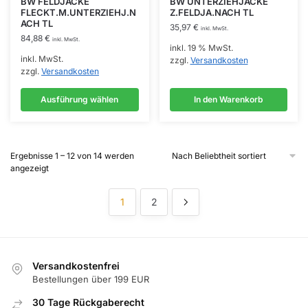
BW FELDJACKE
BW UNTERZIEHJACKE
FLECKT.M.UNTERZIEHJ.N
Z.FELDJA.NACH TL
weist
ACH TL
35,97
€
mehrere
inkl. MwSt.
84,88
€
inkl. MwSt.
Varianten
inkl. 19 % MwSt.
inkl. MwSt.
zzgl.
Versandkosten
auf.
zzgl.
Versandkosten
Die
Optionen
Ausführung wählen
In den Warenkorb
können
auf
der
Ergebnisse 1 – 12 von 14 werden
Produktseite
Nach
angezeigt
gewählt
Beliebtheit
sortiert
werden
1
2
Versandkostenfrei
Bestellungen über 199 EUR
30 Tage Rückgaberecht