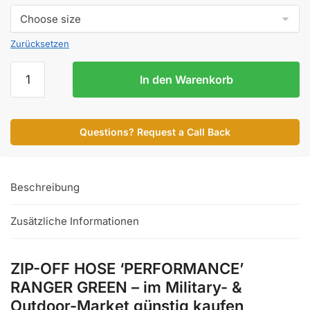
Zurücksetzen
ZIP-
In den Warenkorb
OFF
HOSE
'PERFORMANCE'
Questions? Request a Call Back
RANGER
GREEN
Menge
Beschreibung
Zusätzliche Informationen
ZIP-OFF HOSE ‘PERFORMANCE’
RANGER GREEN – im Military- &
Outdoor-Market günstig kaufen