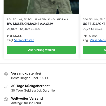
,
,
Dieses
Dieses
BEKLEIDUNG
FELDBLUSEN/FELDJACKEN/ANORAKS
BEKLEIDUNG
FELD
BW MOLESKINJACKE A.A.OLIV
US FELDJACKE
Produkt
Produkt
28,05
€
–
65,46
€
99,26
€
inkl. MwSt.
inkl. MwSt.
weist
weist
inkl. MwSt.
inkl. MwSt.
mehrere
mehrere
zzgl.
Versandkosten
zzgl.
Versandkos
Varianten
Varianten
auf.
auf.
Ausführung wählen
A
Die
Die
Optionen
Optionen
können
können
auf
auf
Versandkostenfrei
der
der
Bestellungen über 199 EUR
Produktseite
Produktseite
30 Tage Rückgaberecht
gewählt
gewählt
30 Tage Geld zurück Garantie
werden
werden
Weltweiter Versand
Anfrage für ihr Land