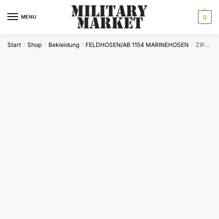
Skip
Skip
to
to
MENU
0
navigation
content
Start
Shop
Bekleidung
FELDHOSEN/AB 1154 MARINEHOSEN
ZIP-OFF HOSE ‘PERFORMANCE’ RANGER GREEN
/
/
/
/