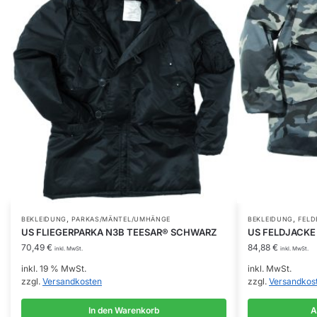
,
,
Dieses
BEKLEIDUNG
PARKAS/MÄNTEL/UMHÄNGE
BEKLEIDUNG
FELD
US FLIEGERPARKA N3B TEESAR® SCHWARZ
US FELDJACKE
Produkt
70,49
€
84,88
€
inkl. MwSt.
inkl. MwSt.
weist
inkl. 19 % MwSt.
inkl. MwSt.
mehrere
zzgl.
Versandkosten
zzgl.
Versandkos
Varianten
auf.
In den Warenkorb
A