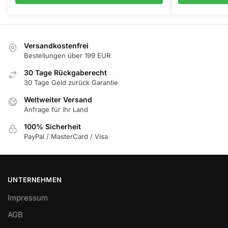
Die
Optionen
können
auf
Versandkostenfrei
der
Bestellungen über 199 EUR
Produktseite
30 Tage Rückgaberecht
gewählt
30 Tage Geld zurück Garantie
werden
Weltweiter Versand
Anfrage für ihr Land
100% Sicherheit
PayPal / MasterCard / Visa
UNTERNEHMEN
Impressum
AGB