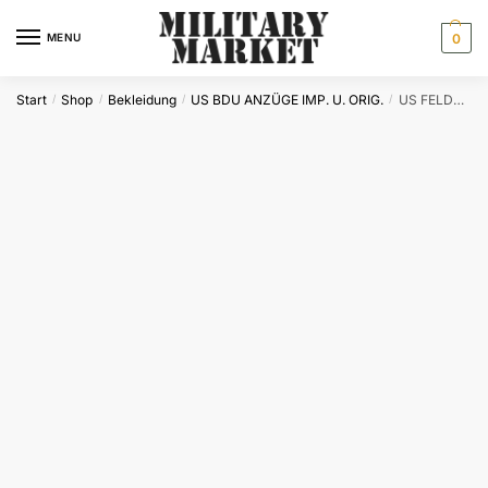
Skip
Skip
to
to
MENU
0
navigation
content
Start
Shop
Bekleidung
US BDU ANZÜGE IMP. U. ORIG.
US FELDHOSE TYP BDU KHAKI
/
/
/
/