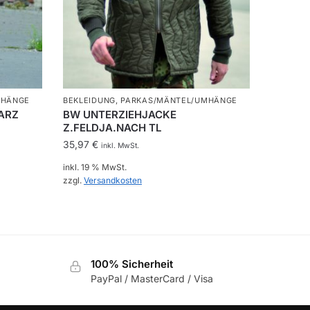
MHÄNGE
BEKLEIDUNG
,
PARKAS/MÄNTEL/UMHÄNGE
ARZ
BW UNTERZIEHJACKE
Z.FELDJA.NACH TL
35,97
€
inkl. MwSt.
inkl. 19 % MwSt.
zzgl.
Versandkosten
100% Sicherheit
PayPal / MasterCard / Visa