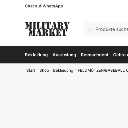
Skip
Skip
Chat auf WhatsApp
to
to
navigation
content
Suchen
Suchen
nach:
Bekleidung
Ausrüstung
Reenactment
Gebrau
Start
Shop
Bekleidung
FELDMÜTZEN/BASEBALL 
/
/
/