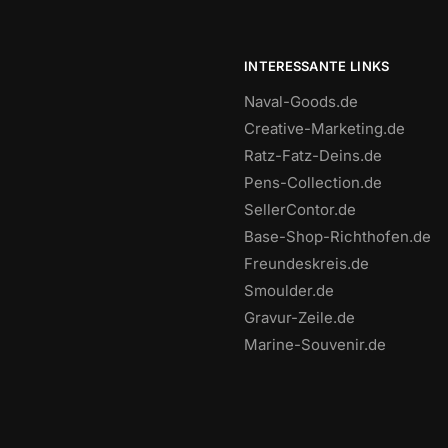
n
Optionen
können
auf
INTERESSANTE LINKS
der
Naval-Goods.de
seite
Produktseite
gewählt
Creative-Marketing.de
werden
Ratz-Fatz-Deins.de
Pens-Collection.de
SellerContor.de
Base-Shop-Richthofen.de
Freundeskreis.de
Smoulder.de
Gravur-Zeile.de
Marine-Souvenir.de