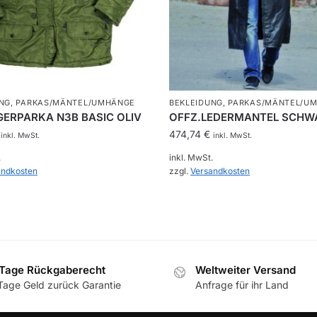
NG
,
PARKAS/MÄNTEL/UMHÄNGE
BEKLEIDUNG
,
PARKAS/MÄNTEL/U
GERPARKA N3B BASIC OLIV
OFFZ.LEDERMANTEL SCHW
474,74
€
inkl. MwSt.
inkl. MwSt.
.
inkl. MwSt.
andkosten
zzgl.
Versandkosten
Dieses
Produkt
weist
mehrere
en
Varianten
Tage Rückgaberecht
Weltweiter Versand
auf.
Tage Geld zurück Garantie
Anfrage für ihr Land
Die