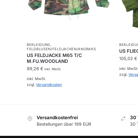
BEKLEIDUNG
,
BEKLEIDU
FELDBLUSEN/FELDJACKEN/ANORAKS
US FLIE
US FELDJACKE M65 T/C
105,02
€
M.FU.WOODLAND
99,26
€
inkl. MwSt
inkl. MwSt.
zzgl.
Vers
inkl. MwSt.
zzgl.
Versandkosten
Dieses
Produkt
Dieses
weist
Produkt
mehrere
weist
Variant
Versandkostenfrei
30 
mehrere
auf.
Bestellungen über 199 EUR
30 
Varianten
Die
auf.