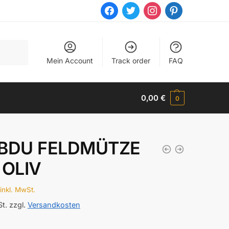
facebook
twitter
instagram
pinterest
Mein Account
Track order
FAQ
0,00
€
0
 BDU FELDMÜTZE
 OLIV
inkl. MwSt.
St.
zzgl.
Versandkosten