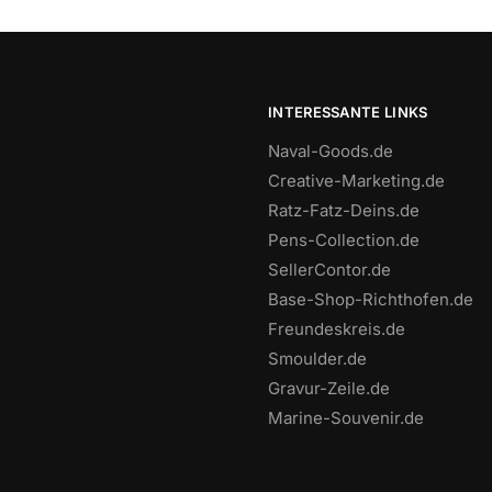
auf.
Die
n
Optionen
können
INTERESSANTE LINKS
auf
Naval-Goods.de
der
Creative-Marketing.de
seite
Produktseite
Ratz-Fatz-Deins.de
gewählt
Pens-Collection.de
werden
SellerContor.de
Base-Shop-Richthofen.de
Freundeskreis.de
Smoulder.de
Gravur-Zeile.de
Marine-Souvenir.de