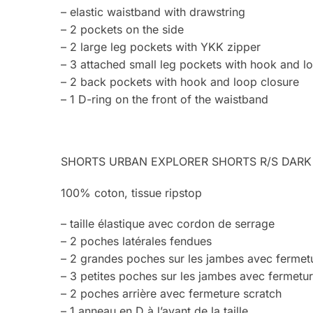
– elastic waistband with drawstring
– 2 pockets on the side
– 2 large leg pockets with YKK zipper
– 3 attached small leg pockets with hook and l
– 2 back pockets with hook and loop closure
– 1 D-ring on the front of the waistband
SHORTS URBAN EXPLORER SHORTS R/S DARK
100% coton, tissue ripstop
– taille élastique avec cordon de serrage
– 2 poches latérales fendues
– 2 grandes poches sur les jambes avec fermet
– 3 petites poches sur les jambes avec fermetur
– 2 poches arrière avec fermeture scratch
– 1 anneau en D à l’avant de la taille