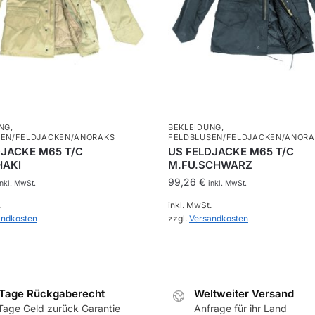
NG
,
BEKLEIDUNG
,
SEN/FELDJACKEN/ANORAKS
FELDBLUSEN/FELDJACKEN/ANORA
DJACKE M65 T/C
US FELDJACKE M65 T/C
HAKI
M.FU.SCHWARZ
99,26
€
inkl. MwSt.
inkl. MwSt.
.
inkl. MwSt.
andkosten
zzgl.
Versandkosten
Dieses
Produkt
weist
Tage Rückgaberecht
Weltweiter Versand
mehrere
Tage Geld zurück Garantie
Anfrage für ihr Land
en
Varianten