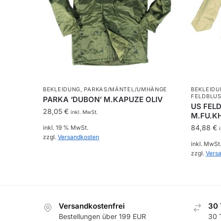
BEKLEIDUNG
,
PARKAS/MÄNTEL/UMHÄNGE
BEKLEIDU
FELDBLU
PARKA ‘DUBON’ M.KAPUZE OLIV
US FEL
28,05
€
inkl. MwSt.
M.FU.K
84,88
€
inkl. 19 % MwSt.
zzgl.
Versandkosten
inkl. MwSt
zzgl.
Vers
Dieses
Produkt
weist
Versandkostenfrei
30 
mehrere
Bestellungen über 199 EUR
30 
Variant