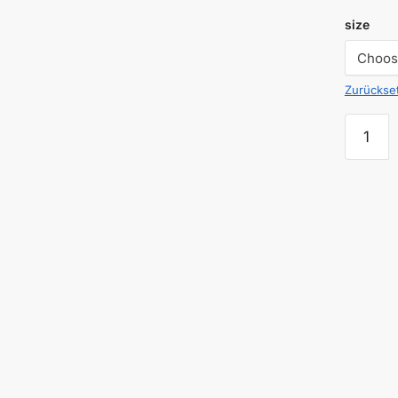
size
Zurückse
URBAN
EXPLO
SHORT
R/S
DARK
COYOT
Menge