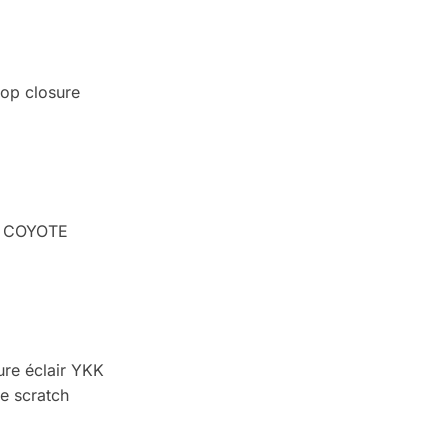
oop closure
 COYOTE
ure éclair YKK
e scratch