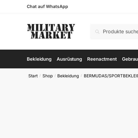
Skip
Skip
Chat auf WhatsApp
to
to
navigation
content
Suchen
Suchen
nach:
Bekleidung
Ausrüstung
Reenactment
Gebrau
Start
Shop
Bekleidung
BERMUDAS/SPORTBEKLE
/
/
/