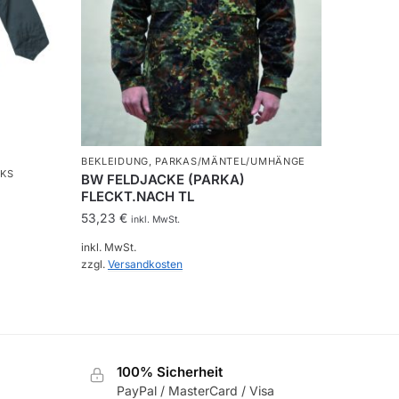
BEKLEIDUNG
,
PARKAS/MÄNTEL/UMHÄNGE
KS
BW FELDJACKE (PARKA)
FLECKT.NACH TL
53,23
€
inkl. MwSt.
inkl. MwSt.
zzgl.
Versandkosten
Dieses
Produkt
weist
mehrere
100% Sicherheit
Varianten
PayPal / MasterCard / Visa