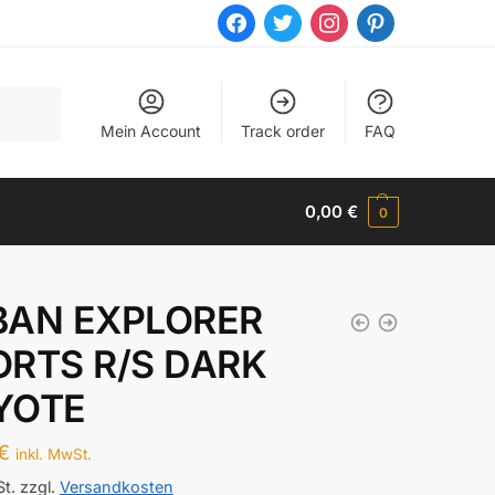
facebook
twitter
instagram
pinterest
Mein Account
Track order
FAQ
0,00
€
0
BAN EXPLORER
ORTS R/S DARK
YOTE
€
inkl. MwSt.
St.
zzgl.
Versandkosten