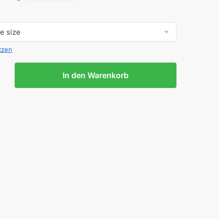
tzen
In den Warenkorb
RER
S
E