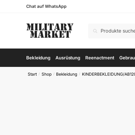
Skip
Skip
Chat auf WhatsApp
to
to
navigation
content
Suchen
Suchen
nach:
Bekleidung
Ausrüstung
Reenactment
Gebrau
Start
Shop
Bekleidung
KINDERBEKLEIDUNG/AB12
/
/
/