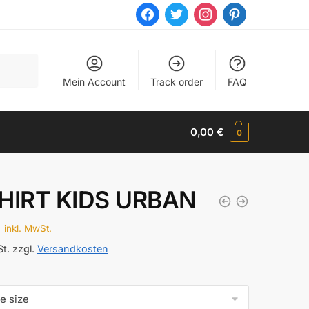
facebook
twitter
instagram
pinterest
Mein Account
Track order
FAQ
0,00
€
0
HIRT KIDS URBAN
€
inkl. MwSt.
St.
zzgl.
Versandkosten