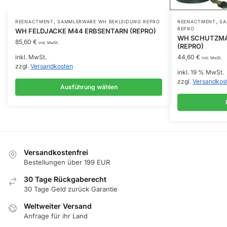
,
,
Dieses
REENACTMENT
SAMMLERWARE WH BEKLEIDUNG REPRO
REENACTMENT
SA
REPRO
WH FELDJACKE M44 ERBSENTARN (REPRO)
Produkt
WH SCHUTZMA
85,60
€
inkl. MwSt.
(REPRO)
weist
inkl. MwSt.
44,60
€
mehrere
inkl. MwSt.
zzgl.
Versandkosten
Varianten
inkl. 19 % MwSt.
zzgl.
Versandkos
auf.
Ausführung wählen
Die
Optionen
können
auf
der
Versandkostenfrei
Produktseite
Bestellungen über 199 EUR
gewählt
30 Tage Rückgaberecht
werden
30 Tage Geld zurück Garantie
Weltweiter Versand
Anfrage für ihr Land