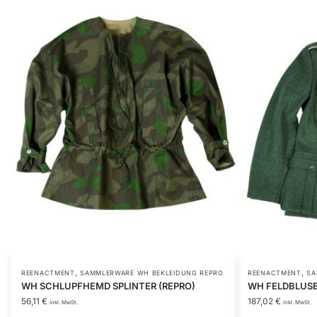
,
,
Dieses
REENACTMENT
SAMMLERWARE WH BEKLEIDUNG REPRO
REENACTMENT
SA
WH SCHLUPFHEMD SPLINTER (REPRO)
WH FELDBLUSE
Produkt
56,11
€
187,02
€
inkl. MwSt.
inkl. MwSt.
weist