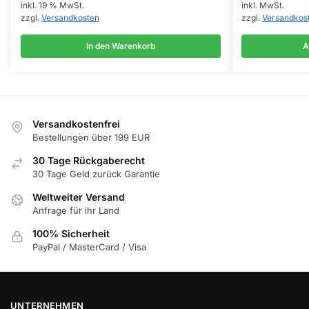
inkl. 19 % MwSt.
inkl. MwSt.
mehrere
zzgl.
Versandkosten
zzgl.
Versandkos
Varianten
auf.
In den Warenkorb
A
Die
Optionen
können
auf
Versandkostenfrei
der
Bestellungen über 199 EUR
Produktseite
gewählt
30 Tage Rückgaberecht
werden
30 Tage Geld zurück Garantie
Weltweiter Versand
Anfrage für ihr Land
100% Sicherheit
PayPal / MasterCard / Visa
UNTERNEHMEN