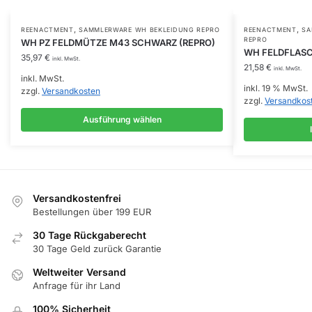
,
,
Dieses
REENACTMENT
SAMMLERWARE WH BEKLEIDUNG REPRO
REENACTMENT
SA
REPRO
WH PZ FELDMÜTZE M43 SCHWARZ (REPRO)
Produkt
WH FELDFLAS
35,97
€
inkl. MwSt.
weist
21,58
€
inkl. MwSt.
inkl. MwSt.
mehrere
inkl. 19 % MwSt.
zzgl.
Versandkosten
Varianten
zzgl.
Versandkos
auf.
Ausführung wählen
Die
Optionen
können
auf
der
Versandkostenfrei
Bestellungen über 199 EUR
Produktseite
gewählt
30 Tage Rückgaberecht
werden
30 Tage Geld zurück Garantie
Weltweiter Versand
Anfrage für ihr Land
100% Sicherheit