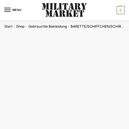
Skip
Skip
to
to
MENU
0
navigation
content
Start
Shop
Gebrauchte Bekleidung
BARETTE/SCHIFFCHEN/SCHIRMMÜTZEN
/
/
/