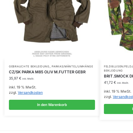
,
GEBRAUCHTE BEKLEIDUNG
PARKAS/MÄNTEL/UMHÄNGE
FELDBLUSEN/FELD
BEKLEIDUNG
CZ/SK PARKA M85 OLIV M.FUTTER GEBR
BRIT.SMOCK DP
35,97
€
inkl. MwSt.
41,72
€
inkl. MwSt.
inkl. 19 % MwSt.
inkl. 19 % MwSt.
zzgl.
Versandkosten
zzgl.
Versandkos
In den Warenkorb