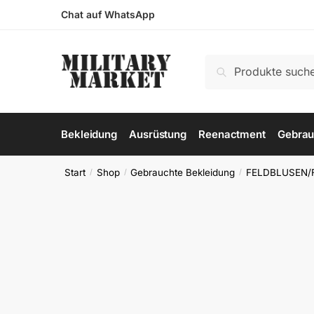
Skip
Skip
Chat auf WhatsApp
to
to
navigation
content
Suchen
Suchen
nach:
Bekleidung
Ausrüstung
Reenactment
Gebrau
Start
Shop
Gebrauchte Bekleidung
FELDBLUSEN/
/
/
/