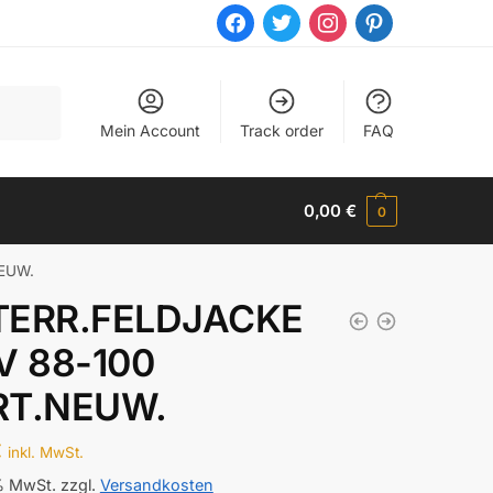
facebook
twitter
instagram
pinterest
Mein Account
Track order
FAQ
0,00
€
0
EUW.
TERR.FELDJACKE
V 88-100
RT.NEUW.
€
inkl. MwSt.
 % MwSt.
zzgl.
Versandkosten