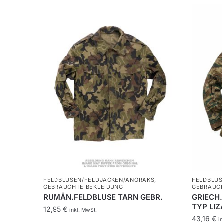
FELDBLUSEN/FELDJACKEN/ANORAKS
,
FELDBLU
GEBRAUCHTE BEKLEIDUNG
GEBRAUC
RUMÄN.FELDBLUSE TARN GEBR.
GRIECH
TYP LI
12,95
€
inkl. MwSt.
43,16
€
i