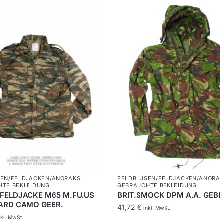
SEN/FELDJACKEN/ANORAKS
,
FELDBLUSEN/FELDJACKEN/ANORA
HTE BEKLEIDUNG
GEBRAUCHTE BEKLEIDUNG
.FELDJACKE M65 M.FU.US
BRIT.SMOCK DPM A.A. GEB
ZARD CAMO GEBR.
41,72
€
inkl. MwSt.
nkl. MwSt.