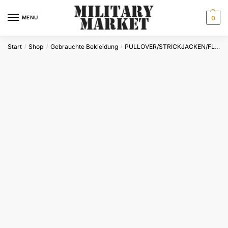
Skip
Skip
to
to
MENU
0
navigation
content
Start
Shop
Gebrauchte Bekleidung
PULLOVER/STRICKJACKEN/FLEECEJACKEN
/
/
/