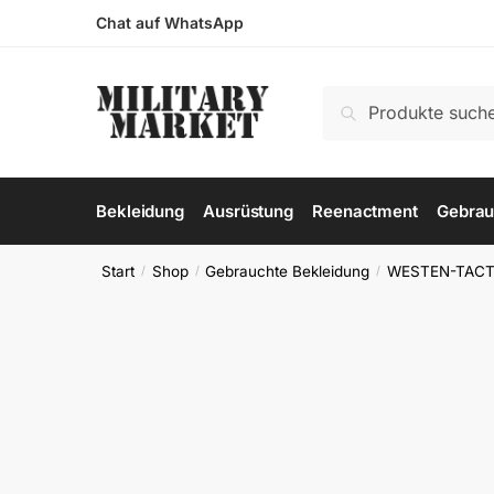
Skip
Skip
Chat auf WhatsApp
to
to
navigation
content
Suchen
Suchen
nach:
Bekleidung
Ausrüstung
Reenactment
Gebrau
Start
Shop
Gebrauchte Bekleidung
WESTEN-TACT
/
/
/