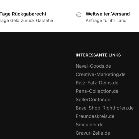
Tage Rückgaberecht
Weltweiter Versand
Tage Geld zurück Garantie
Anfrage für ihr Land
INTERESSANTE LINKS
Naval-Goods.de
Creative-Marketing.de
Ratz-Fatz-Deins.de
Pens-Collection.de
SellerContor.de
Base-Shop-Richthofen.de
Freundeskreis.de
Smoulder.de
Gravur-Zeile.de