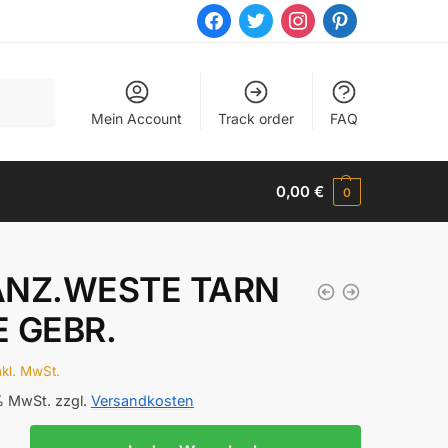
facebook
twitter
instagram
pinterest
Mein Account
Track order
FAQ
0,00
€
0
ANZ.WESTE TARN
 GEBR.
nkl. MwSt.
 % MwSt.
zzgl.
Versandkosten
.WESTE