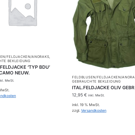
SEN/FELDJACKEN/ANORAKS
,
HTE BEKLEIDUNG
.FELDJACKE ‘TYP BDU’
 CAMO NEUW.
FELDBLUSEN/FELDJACKEN/ANORA
nkl. MwSt.
GEBRAUCHTE BEKLEIDUNG
ITAL.FELDJACKE OLIV GEBR
 MwSt.
12,95
€
inkl. MwSt.
andkosten
inkl. 19 % MwSt.
zzgl.
Versandkosten