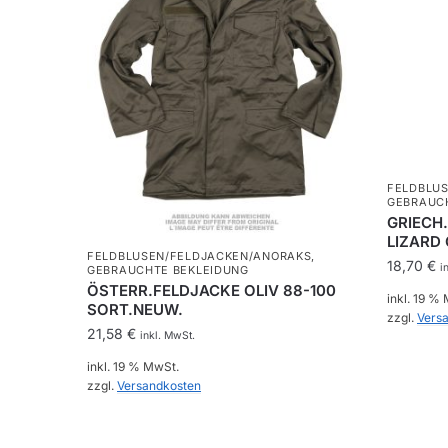
FELDBLU
GEBRAUC
GRIECH
LIZARD
FELDBLUSEN/FELDJACKEN/ANORAKS
,
18,70
€
i
GEBRAUCHTE BEKLEIDUNG
ÖSTERR.FELDJACKE OLIV 88-100
inkl. 19 %
SORT.NEUW.
zzgl.
Vers
21,58
€
inkl. MwSt.
inkl. 19 % MwSt.
zzgl.
Versandkosten