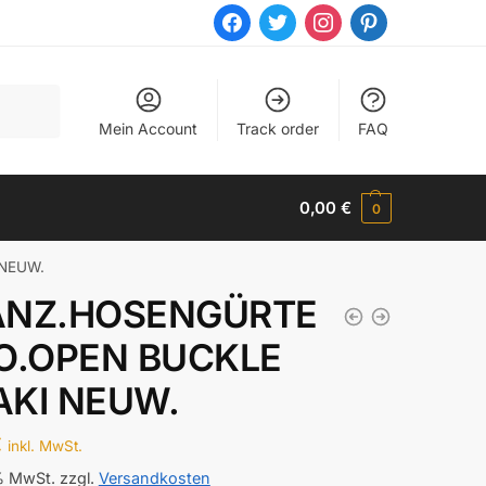
facebook
twitter
instagram
pinterest
Mein Account
Track order
FAQ
0,00
€
0
NEUW.
ANZ.HOSENGÜRTE
O.OPEN BUCKLE
AKI NEUW.
€
inkl. MwSt.
 % MwSt.
zzgl.
Versandkosten