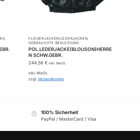
KS
,
FLIEGERJACKEN/LEDERJACKEN
,
GEBRAUCHTE BEKLEIDUNG
EBR.
POL.LEDERJACKE(BLOUSON)HERRE
N SCHW.GEBR.
244,56
€
inkl. MwSt.
inkl. MwSt.
zzgl.
Versandkosten
Dieses
Produkt
weist
100% Sicherheit
mehrere
PayPal / MasterCard / Visa
Varianten
auf.
Die