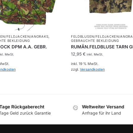
SEN/FELDJACKEN/ANORAKS
,
FELDBLUSEN/FELDJACKEN/ANORA
HTE BEKLEIDUNG
GEBRAUCHTE BEKLEIDUNG
MOCK DPM A.A. GEBR.
RUMÄN.FELDBLUSE TARN G
12,95
€
nkl. MwSt.
inkl. MwSt.
 MwSt.
inkl. 19 % MwSt.
andkosten
zzgl.
Versandkosten
Tage Rückgaberecht
Weltweiter Versand
Tage Geld zurück Garantie
Anfrage für ihr Land