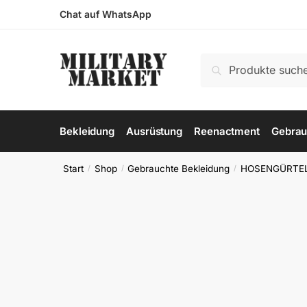
Skip
Skip
Chat auf WhatsApp
to
to
navigation
content
Suchen
Suchen
nach:
Bekleidung
Ausrüstung
Reenactment
Gebrau
Start
Shop
Gebrauchte Bekleidung
HOSENGÜRTE
/
/
/