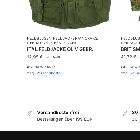
FELDBLUSEN/FELDJACKEN/ANORAKS
,
FELDBLU
GEBRAUCHTE BEKLEIDUNG
GEBRAUC
ITAL.FELDJACKE OLIV GEBR.
BRIT.S
12,95
€
41,72
€
inkl. MwSt.
i
inkl. 19 % MwSt.
inkl. 19 %
zzgl.
Versandkosten
zzgl.
Vers
Versandkostenfrei
30 
Bestellungen über 199 EUR
30 