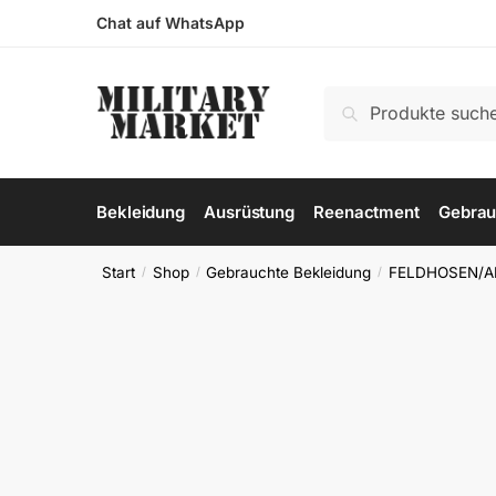
Skip
Skip
Chat auf WhatsApp
to
to
navigation
content
Suchen
Suchen
nach:
Bekleidung
Ausrüstung
Reenactment
Gebrau
Start
Shop
Gebrauchte Bekleidung
FELDHOSEN/A
/
/
/