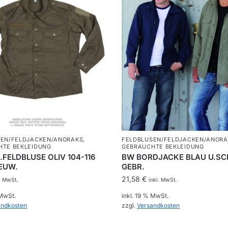
SEN/FELDJACKEN/ANORAKS
,
FELDBLUSEN/FELDJACKEN/ANORA
HTE BEKLEIDUNG
GEBRAUCHTE BEKLEIDUNG
FELDBLUSE OLIV 104-116
BW BORDJACKE BLAU U.S
EUW.
GEBR.
21,58
€
. MwSt.
inkl. MwSt.
 MwSt.
inkl. 19 % MwSt.
andkosten
zzgl.
Versandkosten