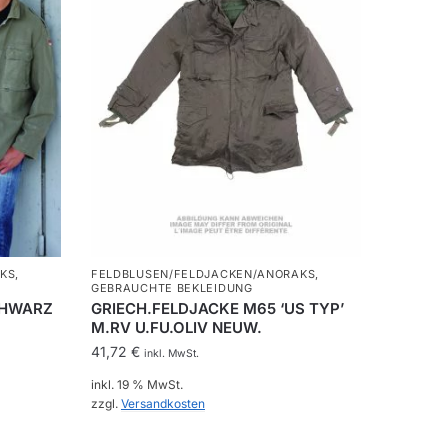
KS
,
FELDBLUSEN/FELDJACKEN/ANORAKS
,
GEBRAUCHTE BEKLEIDUNG
CHWARZ
GRIECH.FELDJACKE M65 ‘US TYP’
M.RV U.FU.OLIV NEUW.
41,72
€
inkl. MwSt.
inkl. 19 % MwSt.
zzgl.
Versandkosten