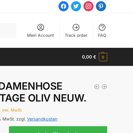
facebook
twitter
instagram
pinterest
Mein Account
Track order
FAQ
0,00
€
0
 DAMENHOSE
TAGE OLIV NEUW.
€
inkl. MwSt.
 % MwSt.
zzgl.
Versandkosten