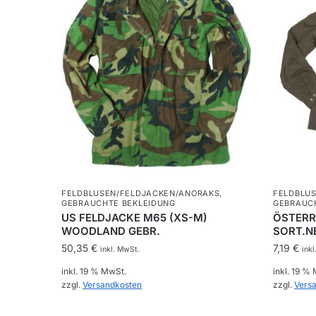
FELDBLUSEN/FELDJACKEN/ANORAKS
,
FELDBLU
GEBRAUCHTE BEKLEIDUNG
GEBRAUC
US FELDJACKE M65 (XS-M)
ÖSTERR.
WOODLAND GEBR.
SORT.N
50,35
€
7,19
€
inkl. MwSt.
inkl
inkl. 19 % MwSt.
inkl. 19 %
zzgl.
Versandkosten
zzgl.
Vers