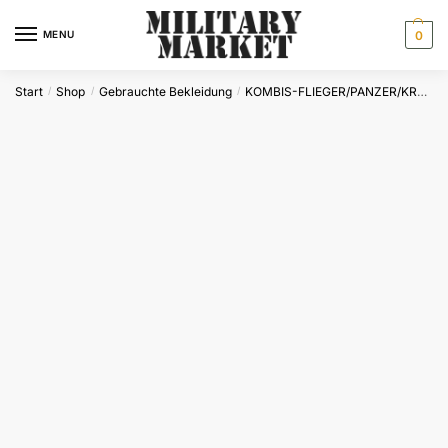
Skip
Skip
to
to
MENU
0
navigation
content
Start
Shop
Gebrauchte Bekleidung
KOMBIS-FLIEGER/PANZER/KRAD
/
/
/