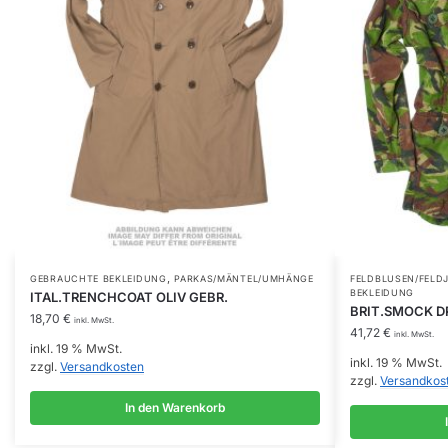
,
GEBRAUCHTE BEKLEIDUNG
PARKAS/MÄNTEL/UMHÄNGE
FELDBLUSEN/FELD
BEKLEIDUNG
ITAL.TRENCHCOAT OLIV GEBR.
BRIT.SMOCK DP
18,70
€
inkl. MwSt.
41,72
€
inkl. MwSt.
inkl. 19 % MwSt.
inkl. 19 % MwSt.
zzgl.
Versandkosten
zzgl.
Versandkos
In den Warenkorb