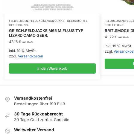
,
FELDBLUSEN/FELDJACKEN/ANORAKS
GEBRAUCHTE
FELDBLUSEN/FELD
BEKLEIDUNG
BEKLEIDUNG
GRIECH.FELDJACKE M65 M.FU.US TYP
BRIT.SMOCK DP
LIZARD CAMO GEBR.
41,72
€
inkl. MwSt.
43,16
€
inkl. MwSt.
inkl. 19 % MwSt.
inkl. 19 % MwSt.
zzgl.
Versandkos
zzgl.
Versandkosten
In den Warenkorb
Versandkostenfrei
Bestellungen über 199 EUR
30 Tage Rückgaberecht
30 Tage Geld zurück Garantie
Weltweiter Versand