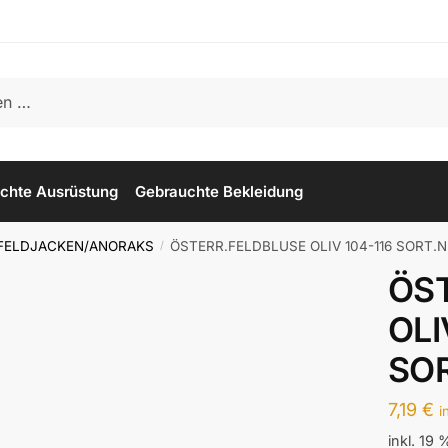
chte Ausrüstung
Gebrauchte Bekleidung
FELDJACKEN/ANORAKS
ÖSTERR.FELDBLUSE OLIV 104-116 SORT.
/
ÖS
OLI
SO
7,19
€
i
inkl. 19