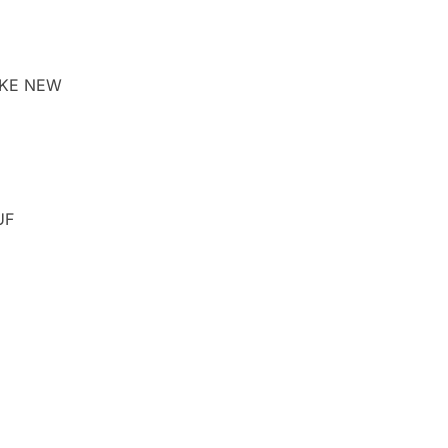
IKE NEW
UF