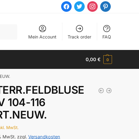
facebook
twitter
instagram
pinterest
Mein Account
Track order
FAQ
0,00
€
0
NEUW.
TERR.FELDBLUSE
V 104-116
RT.NEUW.
nkl. MwSt.
 % MwSt.
zzgl.
Versandkosten