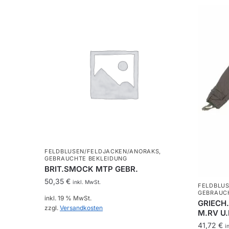
FELDBLUSEN/FELDJACKEN/ANORAKS
,
GEBRAUCHTE BEKLEIDUNG
BRIT.SMOCK MTP GEBR.
50,35
€
inkl. MwSt.
FELDBLU
GEBRAUC
inkl. 19 % MwSt.
GRIECH
zzgl.
Versandkosten
M.RV U.
41,72
€
i