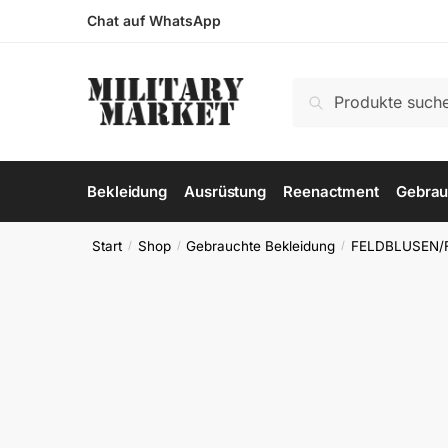
Skip
Skip
Chat auf WhatsApp
to
to
navigation
content
Suchen
Suchen
nach:
Bekleidung
Ausrüstung
Reenactment
Gebrau
Start
Shop
Gebrauchte Bekleidung
FELDBLUSEN/
/
/
/