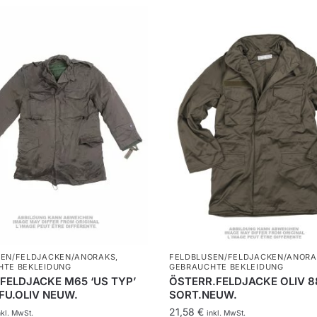
SEN/FELDJACKEN/ANORAKS
,
FELDBLUSEN/FELDJACKEN/ANORA
HTE BEKLEIDUNG
GEBRAUCHTE BEKLEIDUNG
.FELDJACKE M65 ‘US TYP’
ÖSTERR.FELDJACKE OLIV 8
FU.OLIV NEUW.
SORT.NEUW.
21,58
€
nkl. MwSt.
inkl. MwSt.