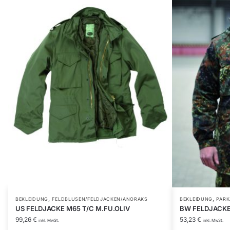
,
,
Dieses
Dieses
BEKLEIDUNG
FELDBLUSEN/FELDJACKEN/ANORAKS
BEKLEIDUNG
PAR
US FELDJACKE M65 T/C M.FU.OLIV
BW FELDJACKE
Produkt
Produkt
99,26
€
53,23
€
inkl. MwSt.
inkl. MwSt.
weist
weist