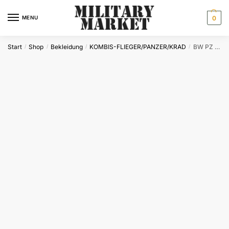
Skip
Skip
to
to
MENU
0
navigation
content
Start
Shop
Bekleidung
KOMBIS-FLIEGER/PANZER/KRAD
BW PZ KOMBI OLIV
/
/
/
/