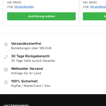
inkl. MwSt.
inkl. MwSt.
mehrere
mehrere
zzgl.
Versandkosten
zzgl.
Versandkos
Varianten
Varianten
auf.
auf.
Ausführung wählen
A
Die
Die
Optionen
Optionen
können
können
auf
auf
der
der
Versandkostenfrei
Bestellungen über 199 EUR
Produktseite
Produktseite
gewählt
gewählt
30 Tage Rückgaberecht
werden
werden
30 Tage Geld zurück Garantie
Weltweiter Versand
Anfrage für ihr Land
100% Sicherheit
PayPal / MasterCard / Visa
UNTERNEHMEN