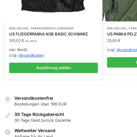
,
,
Dieses
BEKLEIDUNG
PARKAS/MÄNTEL/UMHÄNGE
BEKLEIDUNG
PAR
US FLIEGERPARKA N3B BASIC SCHWARZ
US PARKA PELZ
Produkt
105,02
€
23,00
€
inkl. MwSt.
weist
inkl. MwSt.
zzgl.
Versandkos
mehrere
zzgl.
Versandkosten
Varianten
auf.
Ausführung wählen
Die
Optionen
können
auf
Versandkostenfrei
der
Bestellungen über 199 EUR
Produktseite
30 Tage Rückgaberecht
gewählt
30 Tage Geld zurück Garantie
werden
Weltweiter Versand
Anfrage für ihr Land