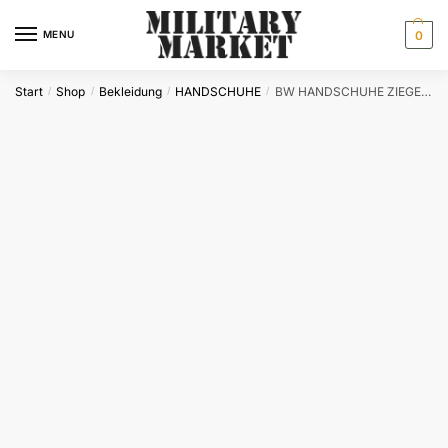
Skip
Skip
to
to
MENU
0
navigation
content
Start
Shop
Bekleidung
HANDSCHUHE
BW HANDSCHUHE ZIEGENLEDER GEF. SCHW.
/
/
/
/