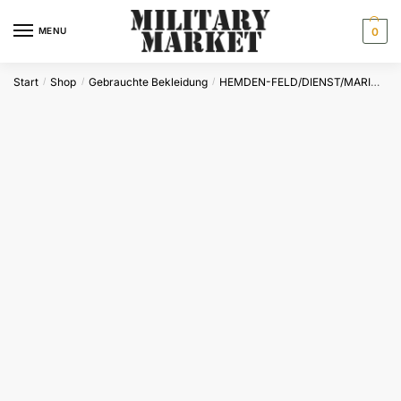
Skip
Skip
to
to
MENU
0
navigation
content
Start
Shop
Gebrauchte Bekleidung
HEMDEN-FELD/DIENST/MARINE
/
/
/