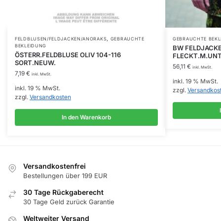
,
FELDBLUSEN/FELDJACKEN/ANORAKS
GEBRAUCHTE
GEBRAUCHTE BEKL
BEKLEIDUNG
BW FELDJACK
ÖSTERR.FELDBLUSE OLIV 104-116
FLECKT.M.UNT
SORT.NEUW.
56,11
€
inkl. MwSt.
7,19
€
inkl. MwSt.
inkl. 19 % MwSt.
inkl. 19 % MwSt.
zzgl.
Versandkos
zzgl.
Versandkosten
In den Warenkorb
Versandkostenfrei
Bestellungen über 199 EUR
30 Tage Rückgaberecht
30 Tage Geld zurück Garantie
Weltweiter Versand