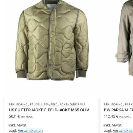
,
,
Dieses
Dieses
BEKLEIDUNG
FELDBLUSEN/FELDJACKEN/ANORAKS
BEKLEIDUNG
PAR
US FUTTERJACKE F.FELDJACKE M65 OLIV
BW PARKA M.F
Produkt
Produkt
56,11
€
142,42
€
inkl. MwSt.
inkl. MwSt.
weist
weist
inkl. MwSt.
inkl. MwSt.
mehrere
mehrere
zzgl.
Versandkosten
zzgl.
Versandkos