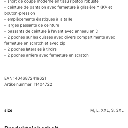
– short de coupe moderne en tissu ripstop robuste
– ceinture de pantalon avec fermeture à glissière YKK® et
bouton-pression
– empiècements élastiques à la taille
– larges passants de ceinture
– passants de ceinture à l’avant avec anneau en D
– 2 poches sur les cuisses avec divers compartiments avec
fermeture en scratch et avec zip
– 2 poches latérales à tiroirs
– 2 poches arrière avec fermeture en scratch
EAN: 4046872419621
Artikelnummer: 11404722
size
M, L, XXL, S, 3XL