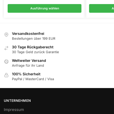
Varianten
Varianten
auf.
auf.
Ausführung wählen
A
Die
Die
Optionen
Optionen
können
können
auf
auf
Versandkostenfrei
der
der
Bestellungen über 199 EUR
Produktseite
Produktseite
30 Tage Rückgaberecht
gewählt
gewählt
30 Tage Geld zurück Garantie
werden
werden
Weltweiter Versand
Anfrage für ihr Land
100% Sicherheit
PayPal / MasterCard / Visa
UNTERNEHMEN
Impressum