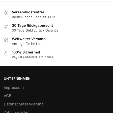
können
auf
Versandkostenfrei
der
Bestellungen über 199 EUR
Produktseite
30 Tage Rückgaberecht
gewählt
30 Tage Geld zurück Garantie
werden
Weltweiter Versand
Anfrage für ihr Land
100% Sicherheit
PayPal / MasterCard / Visa
UNTERNEHMEN
Impressum
AGB
Datenschutzerklärung
Zahlungsarten