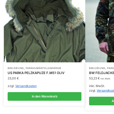
,
,
Dieses
BEKLEIDUNG
PARKAS/MÄNTEL/UMHÄNGE
BEKLEIDUNG
PAR
US PARKA PELZKAPUZE F.M51 OLIV
BW FELDJACKE
Produkt
23,00
€
53,23
€
inkl. MwSt.
weist
zzgl.
Versandkosten
inkl. MwSt.
mehrere
zzgl.
Versandkos
Varianten
In den Warenkorb
auf.
A
Die
Optionen