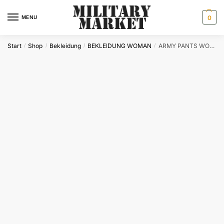
Skip
Skip
to
to
MENU
0
navigation
content
Start
Shop
Bekleidung
BEKLEIDUNG WOMAN
ARMY PANTS WOMAN URBAN
/
/
/
/