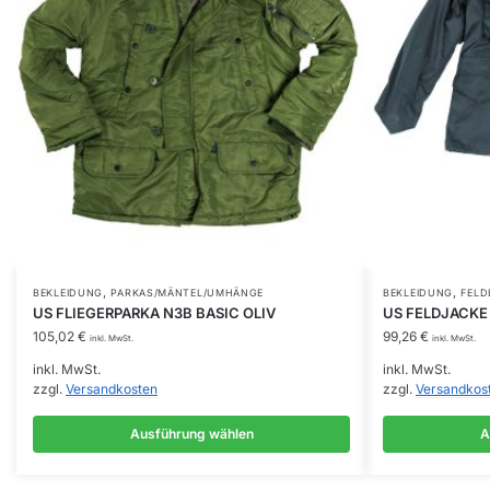
,
,
Dieses
Dieses
BEKLEIDUNG
PARKAS/MÄNTEL/UMHÄNGE
BEKLEIDUNG
FELD
US FLIEGERPARKA N3B BASIC OLIV
US FELDJACKE
Produkt
Produkt
105,02
€
99,26
€
inkl. MwSt.
inkl. MwSt.
weist
weist
inkl. MwSt.
inkl. MwSt.
mehrere
mehrere
zzgl.
Versandkosten
zzgl.
Versandkos
Varianten
Varianten
auf.
auf.
Ausführung wählen
A
Die
Die
Optionen
Optionen