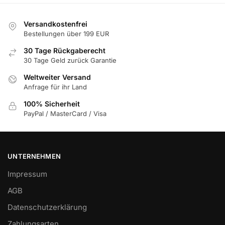
können
können
auf
auf
Versandkostenfrei
der
der
Bestellungen über 199 EUR
Produktseite
Produktseite
30 Tage Rückgaberecht
gewählt
gewählt
30 Tage Geld zurück Garantie
werden
werden
Weltweiter Versand
Anfrage für ihr Land
100% Sicherheit
PayPal / MasterCard / Visa
UNTERNEHMEN
Impressum
AGB
Datenschutzerklärung
Zahlungsarten