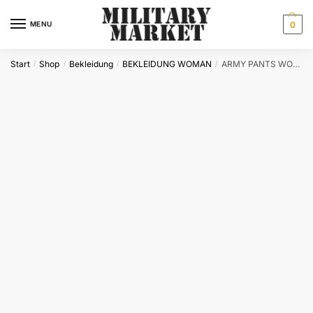
Skip
Skip
to
to
MENU
0
navigation
content
Start
Shop
Bekleidung
BEKLEIDUNG WOMAN
ARMY PANTS WOMAN OLIV
/
/
/
/