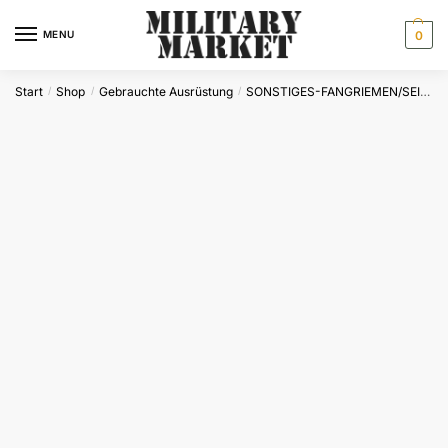
Skip
Skip
to
to
MENU
0
navigation
content
Start
Shop
Gebrauchte Ausrüstung
SONSTIGES-FANGRIEMEN/SEILE/KISTEN/KOFFER
/
/
/