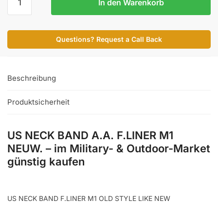
In den Warenkorb
NECK
BAND
A.A.
Questions? Request a Call Back
F.LINER
M1
NEUW.
Menge
Beschreibung
Produktsicherheit
US NECK BAND A.A. F.LINER M1
NEUW. – im Military- & Outdoor-Market
günstig kaufen
US NECK BAND F.LINER M1 OLD STYLE LIKE NEW