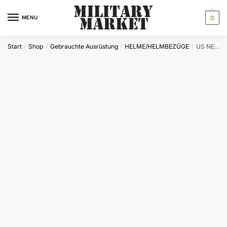
Skip
Skip
to
to
MENU
0
navigation
content
Start
Shop
Gebrauchte Ausrüstung
HELME/HELMBEZÜGE
US NECK BAND A.A. F.LINER M1 NEUW.
/
/
/
/