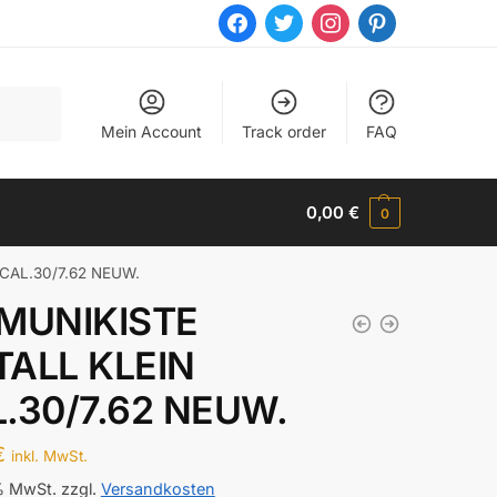
facebook
twitter
instagram
pinterest
Mein Account
Track order
FAQ
0,00
€
0
CAL.30/7.62 NEUW.
MUNIKISTE
ALL KLEIN
.30/7.62 NEUW.
€
inkl. MwSt.
 % MwSt.
zzgl.
Versandkosten