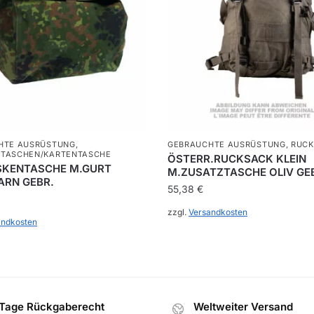
HTE AUSRÜSTUNG
,
GEBRAUCHTE AUSRÜSTUNG
,
RUCK
TASCHEN/KARTENTASCHE
ÖSTERR.RUCKSACK KLEIN
KENTASCHE M.GURT
M.ZUSATZTASCHE OLIV GE
ARN GEBR.
55,38
€
zzgl.
Versandkosten
andkosten
Tage Rückgaberecht
Weltweiter Versand