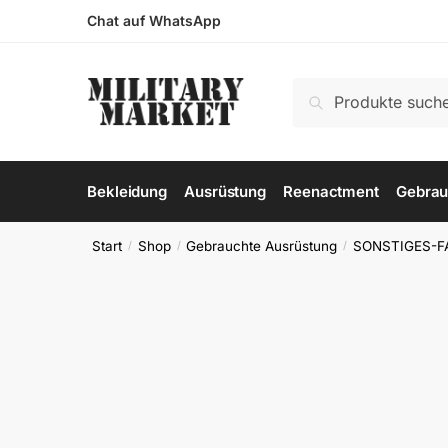
Skip
Skip
Chat auf WhatsApp
to
to
navigation
content
Suchen
Suchen
nach:
Bekleidung
Ausrüstung
Reenactment
Gebrau
Start
Shop
Gebrauchte Ausrüstung
SONSTIGES-F
/
/
/