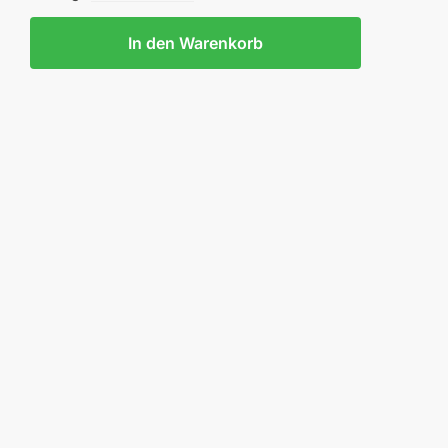
In den Warenkorb
STE
L
7.62