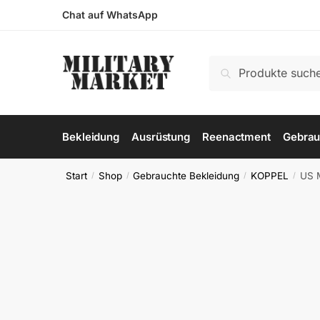
Skip
Skip
Chat auf WhatsApp
to
to
navigation
content
Suchen
Suchen
nach:
Bekleidung
Ausrüstung
Reenactment
Gebrau
Start
Shop
Gebrauchte Bekleidung
KOPPEL
US 
/
/
/
/