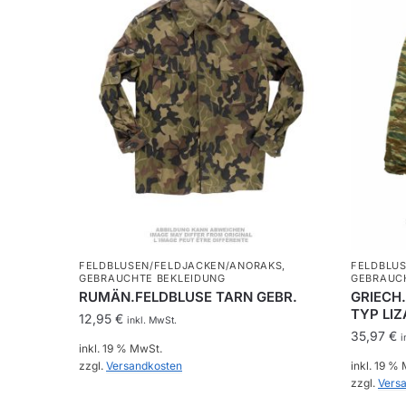
FELDBLUSEN/FELDJACKEN/ANORAKS
,
FELDBLU
GEBRAUCHTE BEKLEIDUNG
GEBRAUC
RUMÄN.FELDBLUSE TARN GEBR.
GRIECH
TYP LI
12,95
€
inkl. MwSt.
35,97
€
i
inkl. 19 % MwSt.
zzgl.
Versandkosten
inkl. 19 %
zzgl.
Vers