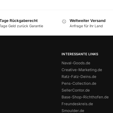
Tage Rückgaberecht
Weltweiter Versand
Tage Geld zurück Garantie
Anfrage für ihr Land
INTERESSANTE LINKS
Naval-Goods.de
Creative-Marketing.de
Ratz-Fatz-Deins.de
Pens-Collection.de
SellerContor.de
Base-Shop-Richthofen.de
Freundeskreis.de
Smoulder.de