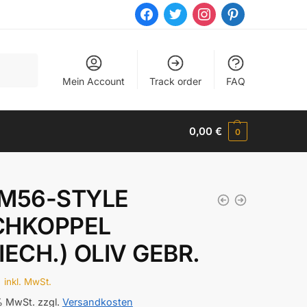
facebook
twitter
instagram
pinterest
Mein Account
Track order
FAQ
0,00
€
0
 M56-STYLE
CHKOPPEL
IECH.) OLIV GEBR.
€
inkl. MwSt.
 % MwSt.
zzgl.
Versandkosten