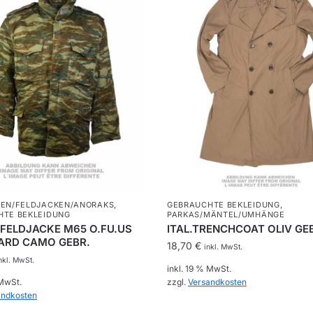
SEN/FELDJACKEN/ANORAKS
,
GEBRAUCHTE BEKLEIDUNG
,
HTE BEKLEIDUNG
PARKAS/MÄNTEL/UMHÄNGE
.FELDJACKE M65 O.FU.US
ITAL.TRENCHCOAT OLIV GE
ZARD CAMO GEBR.
18,70
€
inkl. MwSt.
nkl. MwSt.
inkl. 19 % MwSt.
 MwSt.
zzgl.
Versandkosten
andkosten