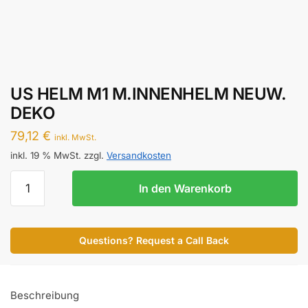
US HELM M1 M.INNENHELM NEUW.
DEKO
79,12
€
inkl. MwSt.
inkl. 19 % MwSt.
zzgl.
Versandkosten
US
In den Warenkorb
HELM
M1
M.INNENHELM
Questions? Request a Call Back
NEUW.
DEKO
Menge
Beschreibung