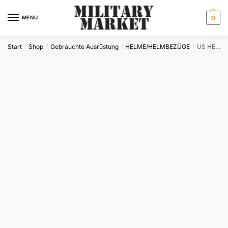
Skip
Skip
to
to
MENU
0
navigation
content
Start
Shop
Gebrauchte Ausrüstung
HELME/HELMBEZÜGE
US HELM M1 M.INNENHELM NEUW. DEKO
/
/
/
/