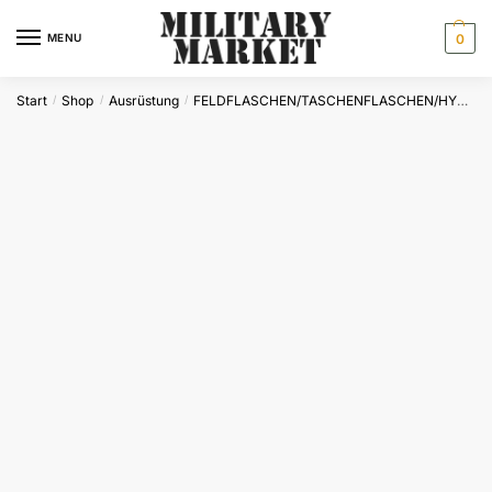
Skip
Skip
to
to
MENU
0
navigation
content
Start
Shop
Ausrüstung
FELDFLASCHEN/TASCHENFLASCHEN/HYDRATIONPACKS
/
/
/