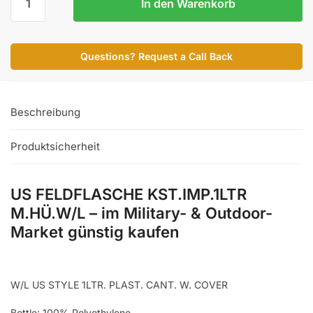
In den Warenkorb
FELDFLASCHE
KST.IMP.1LTR
M.HÜ.W/L
Questions? Request a Call Back
Menge
Beschreibung
Produktsicherheit
US FELDFLASCHE KST.IMP.1LTR
M.HÜ.W/L – im Military- & Outdoor-
Market günstig kaufen
W/L US STYLE 1LTR. PLAST. CANT. W. COVER
Bottle: 100% Polyethylene