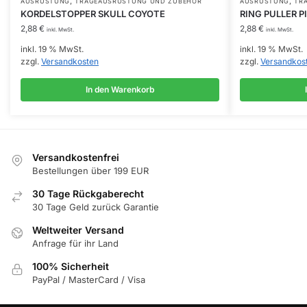
,
,
AUSRÜSTUNG
TRAGEAUSRÜSTUNG UND ZUBEHÖR
AUSRÜSTUNG
TR
KORDELSTOPPER SKULL COYOTE
RING PULLER P
2,88
€
2,88
€
inkl. MwSt.
inkl. MwSt.
inkl. 19 % MwSt.
inkl. 19 % MwSt.
zzgl.
Versandkosten
zzgl.
Versandkos
In den Warenkorb
Versandkostenfrei
Bestellungen über 199 EUR
30 Tage Rückgaberecht
30 Tage Geld zurück Garantie
Weltweiter Versand
Anfrage für ihr Land
100% Sicherheit
PayPal / MasterCard / Visa