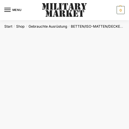
Skip
Skip
to
to
MENU
0
navigation
content
Start
Shop
Gebrauchte Ausrüstung
BETTEN/ISO-MATTEN/DECKEN/NETZE/STÜHLE
/
/
/