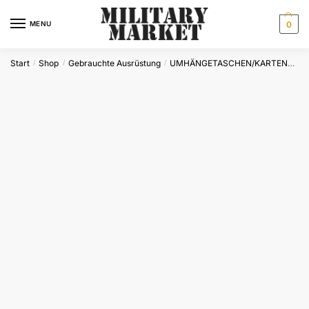
Skip
Skip
to
to
MENU
0
navigation
content
Start
Shop
Gebrauchte Ausrüstung
UMHÄNGETASCHEN/KARTENTASCHE
/
/
/