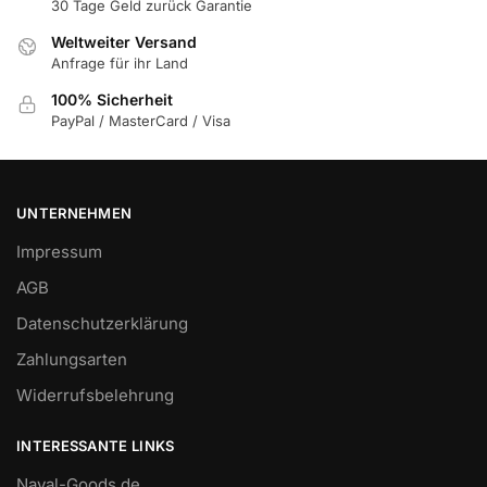
30 Tage Geld zurück Garantie
Weltweiter Versand
Anfrage für ihr Land
100% Sicherheit
PayPal / MasterCard / Visa
UNTERNEHMEN
Impressum
AGB
Datenschutzerklärung
Zahlungsarten
Widerrufsbelehrung
INTERESSANTE LINKS
Naval-Goods.de