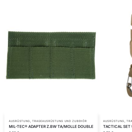
,
,
AUSRÜSTUNG
TRAGEAUSRÜSTUNG UND ZUBEHÖR
AUSRÜSTUNG
TR
MIL-TEC® ADAPTER Z.BW TA/MOLLE DOUBLE
TACTICAL SET