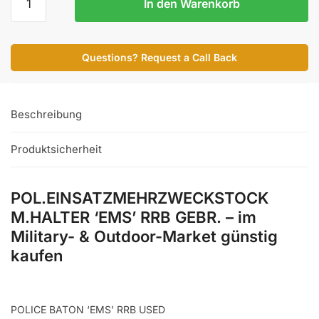
In den Warenkorb
M.HALTER
'EMS'
RRB
Questions? Request a Call Back
GEBR.
Menge
Beschreibung
Produktsicherheit
POL.EINSATZMEHRZWECKSTOCK
M.HALTER ‘EMS’ RRB GEBR. – im
Military- & Outdoor-Market günstig
kaufen
POLICE BATON ‘EMS’ RRB USED