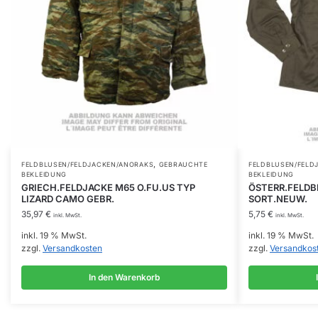
,
FELDBLUSEN/FELDJACKEN/ANORAKS
GEBRAUCHTE
FELDBLUSEN/FELD
BEKLEIDUNG
BEKLEIDUNG
GRIECH.FELDJACKE M65 O.FU.US TYP
ÖSTERR.FELDBL
LIZARD CAMO GEBR.
SORT.NEUW.
35,97
€
5,75
€
inkl. MwSt.
inkl. MwSt.
inkl. 19 % MwSt.
inkl. 19 % MwSt.
zzgl.
Versandkosten
zzgl.
Versandkos
In den Warenkorb