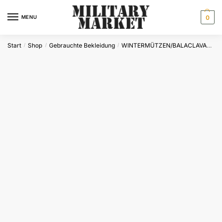
Skip
Skip
to
to
MENU
0
navigation
content
Start
Shop
Gebrauchte Bekleidung
WINTERMÜTZEN/BALACLAVAS
N
/
/
/