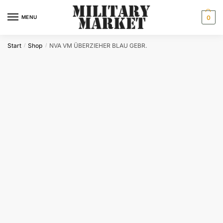
Skip
Skip
to
to
MENU
0
navigation
content
Start
Shop
NVA VM ÜBERZIEHER BLAU GEBR.
/
/