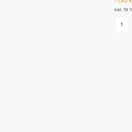
71,93
inkl. 19
NVA
MOTOR
A.A.
HALBS
GRAU
GEBR.D
Menge