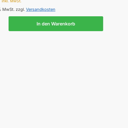
€
inkl. MwSt.
 % MwSt.
zzgl.
Versandkosten
In den Warenkorb
RADHELM
CHALE
EKO