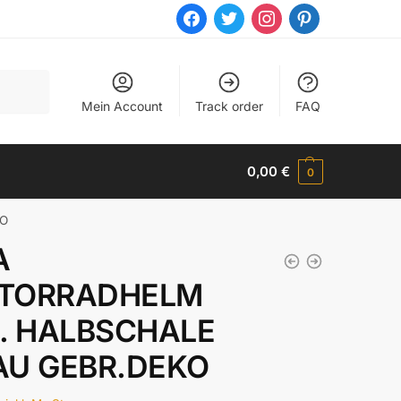
facebook
twitter
instagram
pinterest
Mein Account
Track order
FAQ
0,00
€
0
KO
A
TORRADHELM
. HALBSCHALE
AU GEBR.DEKO