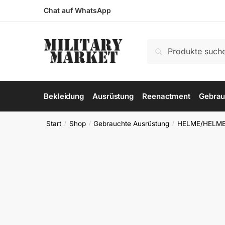
Skip
Skip
Chat auf WhatsApp
to
to
navigation
content
Suchen
Suchen
nach:
Bekleidung
Ausrüstung
Reenactment
Gebrau
Start
Shop
Gebrauchte Ausrüstung
HELME/HELM
/
/
/