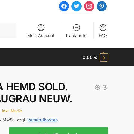
facebook
twitter
instagram
pinterest
Mein Account
Track order
FAQ
0,00
€
0
A HEMD SOLD.
AUGRAU NEUW.
€
inkl. MwSt.
 % MwSt.
zzgl.
Versandkosten