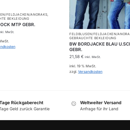
SEN/FELDJACKEN/ANORAKS
,
HTE BEKLEIDUNG
MOCK MTP GEBR.
nkl. MwSt.
FELDBLUSEN/FELDJACKEN/ANORA
GEBRAUCHTE BEKLEIDUNG
 MwSt.
BW BORDJACKE BLAU U.S
andkosten
GEBR.
21,58
€
inkl. MwSt.
inkl. 19 % MwSt.
zzgl.
Versandkosten
Tage Rückgaberecht
Weltweiter Versand
Tage Geld zurück Garantie
Anfrage für ihr Land