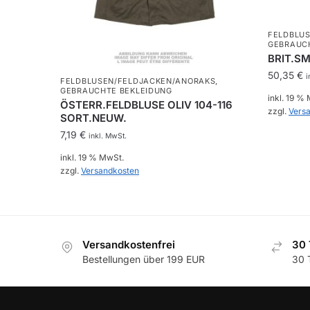
FELDBLU
GEBRAUC
BRIT.S
50,35
€
i
FELDBLUSEN/FELDJACKEN/ANORAKS
,
GEBRAUCHTE BEKLEIDUNG
inkl. 19 %
ÖSTERR.FELDBLUSE OLIV 104-116
zzgl.
Vers
SORT.NEUW.
7,19
€
inkl. MwSt.
inkl. 19 % MwSt.
zzgl.
Versandkosten
Versandkostenfrei
30 
Bestellungen über 199 EUR
30 