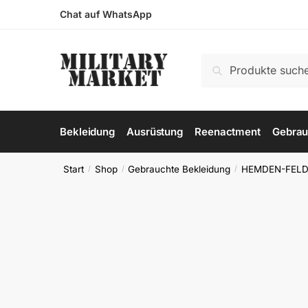
Skip
Skip
Chat auf WhatsApp
to
to
navigation
content
Suchen
Suchen
nach:
Bekleidung
Ausrüstung
Reenactment
Gebrau
Start
Shop
Gebrauchte Bekleidung
HEMDEN-FELD
/
/
/