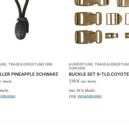
UNG
,
TRAGEAUSRÜSTUNG UND
AUSRÜSTUNG
,
TRAGEAUSRÜSTUN
ZUBEHÖR
ULLER PINEAPPLE SCHWARZ
BUCKLE SET 9-TLG.COYOTE
7,19
€
kl. MwSt.
inkl. MwSt.
 MwSt.
inkl. 19 % MwSt.
andkosten
zzgl.
Versandkosten