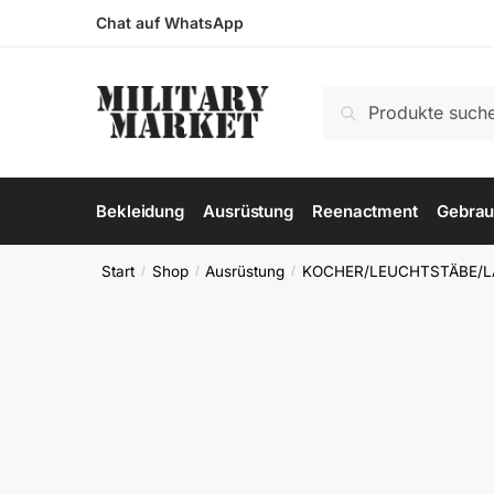
Skip
Skip
Chat auf WhatsApp
to
to
navigation
content
Suchen
Suchen
nach:
Bekleidung
Ausrüstung
Reenactment
Gebrau
Start
Shop
Ausrüstung
KOCHER/LEUCHTSTÄBE/L
/
/
/