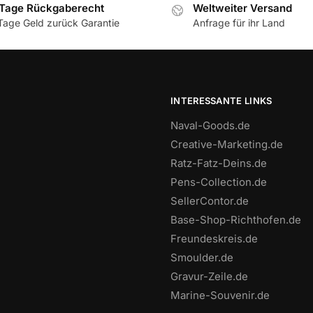
Tage Rückgaberecht
Weltweiter Versand
Tage Geld zurück Garantie
Anfrage für ihr Land
INTERESSANTE LINKS
Naval-Goods.de
Creative-Marketing.de
Ratz-Fatz-Deins.de
Pens-Collection.de
SellerContor.de
Base-Shop-Richthofen.de
Freundeskreis.de
Smoulder.de
Gravur-Zeile.de
Marine-Souvenir.de