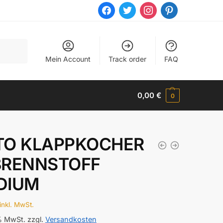
facebook
twitter
instagram
pinterest
Mein Account
Track order
FAQ
0,00
€
0
TO KLAPPKOCHER
BRENNSTOFF
DIUM
inkl. MwSt.
 % MwSt.
zzgl.
Versandkosten