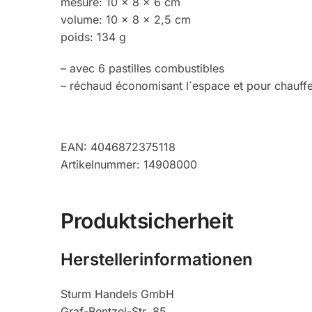
mesure: 10 x 8 x 6 cm
volume: 10 x 8 x 2,5 cm
poids: 134 g
– avec 6 pastilles combustibles
– réchaud économisant l´espace et pour chauffe
EAN: 4046872375118
Artikelnummer: 14908000
Produktsicherheit
Herstellerinformationen
Sturm Handels GmbH
Graf-Bentzel-Str. 85