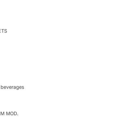
ETS
d beverages
UM MOD.