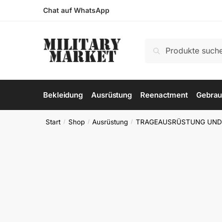
Skip
Skip
Chat auf WhatsApp
to
to
navigation
content
Suchen
Suchen
nach:
Bekleidung
Ausrüstung
Reenactment
Gebrau
Start
Shop
Ausrüstung
TRAGEAUSRÜSTUNG UND
/
/
/