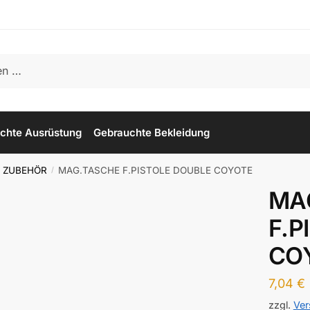
chte Ausrüstung
Gebrauchte Bekleidung
 ZUBEHÖR
MAG.TASCHE F.PISTOLE DOUBLE COYOTE
/
MA
F.P
CO
7,04
€
zzgl.
Ver