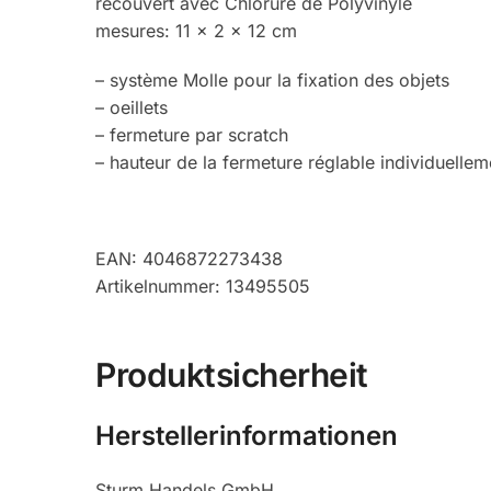
recouvert avec Chlorure de Polyvinyle
mesures: 11 x 2 x 12 cm
– système Molle pour la fixation des objets
– oeillets
– fermeture par scratch
– hauteur de la fermeture réglable individuellem
EAN: 4046872273438
Artikelnummer: 13495505
Produktsicherheit
Herstellerinformationen
Sturm Handels GmbH