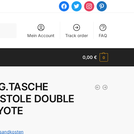
facebook
twitter
instagram
pinterest
Mein Account
Track order
FAQ
0,00
€
0
G.TASCHE
ISTOLE DOUBLE
YOTE
sandkosten