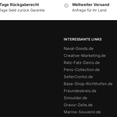
Tage Rückgaberecht
Weltweiter Versand
Tage Geld zurück Garantie
Anfrage für ihr Land
INTERESSANTE LINKS
Naval-Goods.de
Creative-Marketing.de
Ratz-Fatz-Deins.de
Pens-Collection.de
SellerContor.de
Base-Shop-Richthofen.de
Freundeskreis.de
Smoulder.de
Gravur-Zeile.de
Marine-Souvenir.de