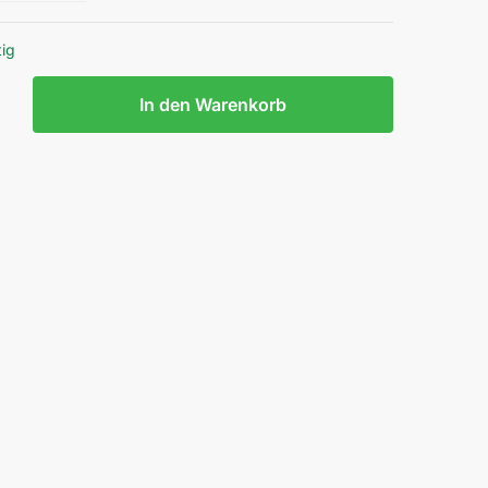
tig
ASCHE
In den Warenkorb
LE
E
E