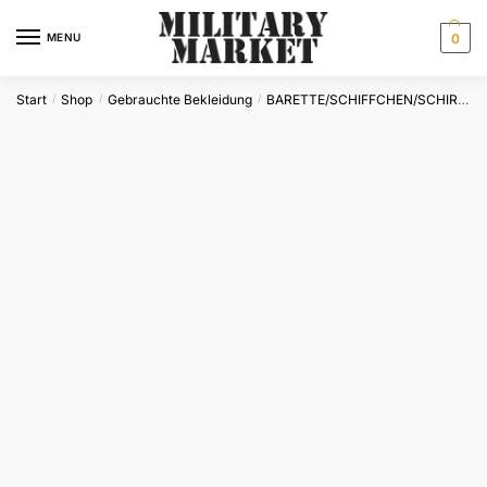
Skip
Skip
to
to
MENU
0
navigation
content
Start
Shop
Gebrauchte Bekleidung
BARETTE/SCHIFFCHEN/SCHIRMMÜTZEN
/
/
/