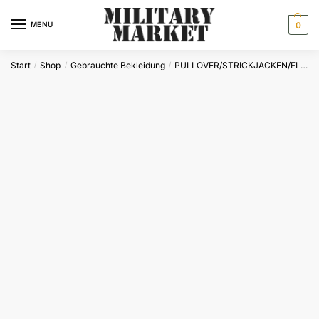
Skip
Skip
to
to
MENU
0
navigation
content
Start
Shop
Gebrauchte Bekleidung
PULLOVER/STRICKJACKEN/FLEECEJACKEN
/
/
/