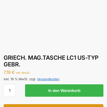
GRIECH. MAG.TASCHE LC1 US-TYP
GEBR.
7,19
€
inkl. MwSt.
inkl. 19 % MwSt.
zzgl.
Versandkosten
GRIECH.
In den Warenkorb
MAG.TASCHE
LC1
US-