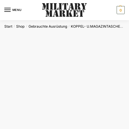
Skip
Skip
to
to
MENU
0
navigation
content
Start
Shop
Gebrauchte Ausrüstung
KOPPEL- U.MAGAZINTASCHEN
G
/
/
/