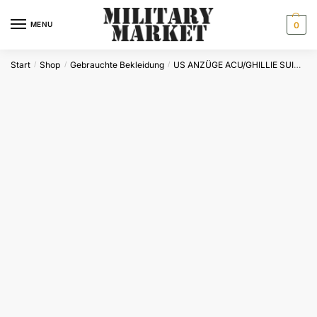
Skip
Skip
to
to
MENU
0
navigation
content
Start
Shop
Gebrauchte Bekleidung
US ANZÜGE ACU/GHILLIE SUITS/SCHUTZBEKLEIDUNG
/
/
/