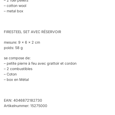
– 2 fuel pellets
– cotton wool
– metal box
FIRESTEEL SET AVEC RÉSERVOIR
mesure: 9 x 6 x 2 cm
poids: 58 g
se compose de:
– petite pierre à feu avec grattoir et cordon
– 2 combustibles
– Coton
– box en Métal
EAN: 4046872182730
Artikelnummer: 15275000