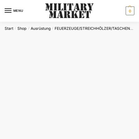
Skip
Skip
to
to
MENU
0
navigation
content
Start
Shop
Ausrüstung
FEUERZEUGE/STREICHHÖLZER/TASCHENÖFEN
/
/
/