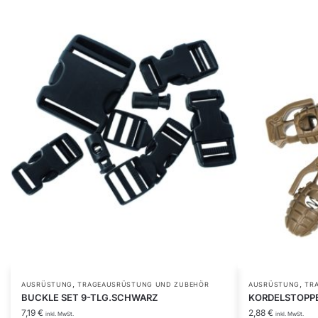
,
,
AUSRÜSTUNG
TRAGEAUSRÜSTUNG UND ZUBEHÖR
AUSRÜSTUNG
TR
BUCKLE SET 9-TLG.SCHWARZ
KORDELSTOPPE
7,19
€
2,88
€
inkl. MwSt.
inkl. MwSt.