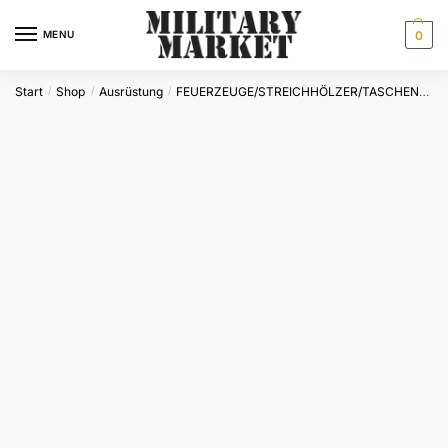
Skip
Skip
to
to
MENU
0
navigation
content
Start
Shop
Ausrüstung
FEUERZEUGE/STREICHHÖLZER/TASCHENÖFEN
/
/
/