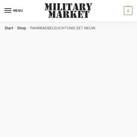
Skip
Skip
to
to
MENU
0
navigation
content
Start
Shop
FAHRRADBELEUCHTUNG SET NEUW.
/
/