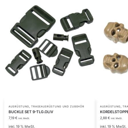
,
,
AUSRÜSTUNG
TRAGEAUSRÜSTUNG UND ZUBEHÖR
AUSRÜSTUNG
TR
BUCKLE SET 9-TLG.OLIV
KORDELSTOPPE
7,19
€
2,88
€
inkl. MwSt.
inkl. MwSt.
inkl. 19 % MwSt.
inkl. 19 % MwSt.