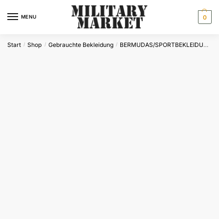
Skip
Skip
to
to
MENU
0
navigation
content
Start
Shop
Gebrauchte Bekleidung
BERMUDAS/SPORTBEKLEIDUNG
/
/
/